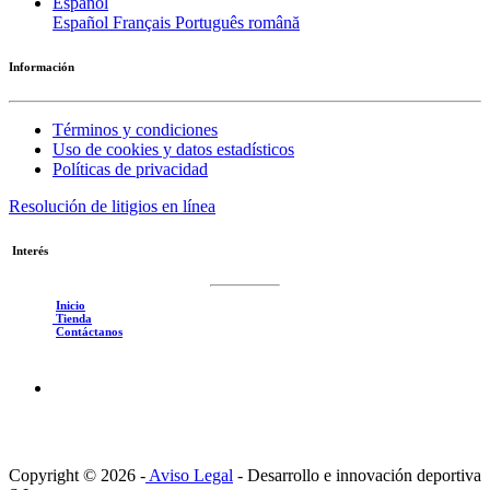
Español
Español
Français
Português
română
Información
Términos y condiciones
Uso de cookies y datos estadísticos
Políticas de privacidad
Resolución de litigios en línea
Interés
Inicio
Tienda
Contáctanos
Copyright © 2026 -
Aviso Legal
-
Desarrollo e innovación deportiva