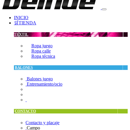
INICIO
🛒TIENDA
TEXTIL
Ropa juego
Ropa calle
Ropa técnica
BALONES
Balones juego
Entrenamiento/ocio
CONTACTO
Contacto y placaje
Campo