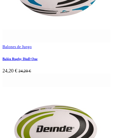
Balones de Juego
Balón Rugby DinD One
24,20
€
24,20
€