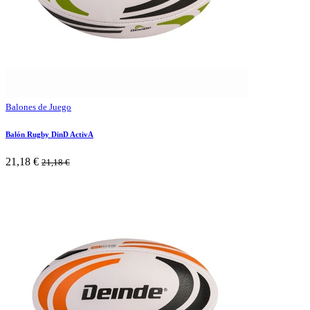
Balones de Juego
Balón Rugby DinD ActivA
21,18
€
21,18
€