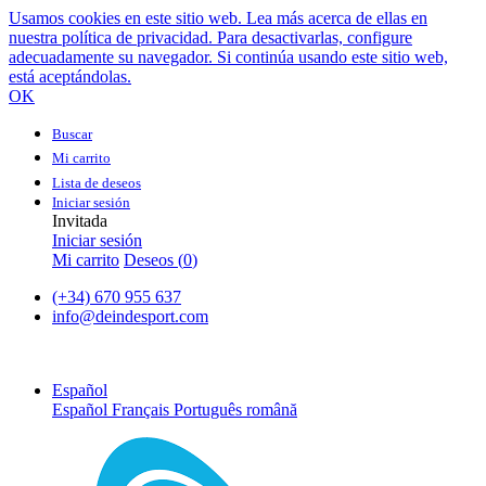
Usamos cookies en este sitio web. Lea más acerca de ellas en
nuestra política de privacidad. Para desactivarlas, configure
adecuadamente su navegador. Si continúa usando este sitio web,
está aceptándolas.
OK
Buscar
Mi carrito
Lista de deseos
Iniciar sesión
Invitada
Iniciar sesión
Mi carrito
Deseos (
0
)
(+34) 670 955 637
info@deindesport.com
Español
Español
Français
Português
română