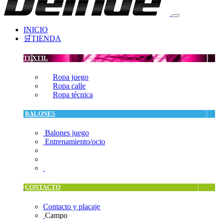
INICIO
🛒TIENDA
TEXTIL
Ropa juego
Ropa calle
Ropa técnica
BALONES
Balones juego
Entrenamiento/ocio
CONTACTO
Contacto y placaje
Campo