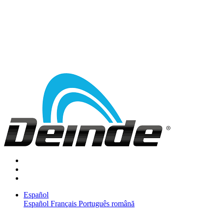
Español
Español
Français
Português
română