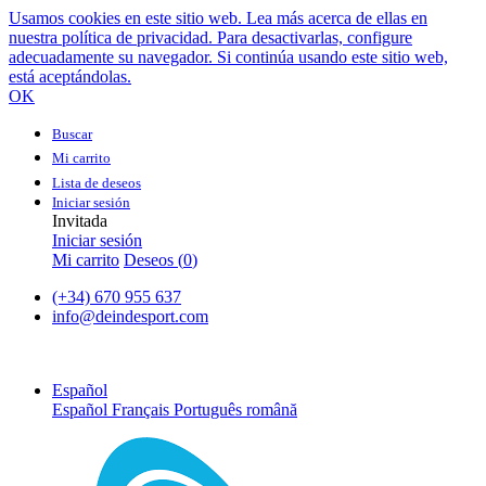
Usamos cookies en este sitio web. Lea más acerca de ellas en
nuestra política de privacidad. Para desactivarlas, configure
adecuadamente su navegador. Si continúa usando este sitio web,
está aceptándolas.
OK
Buscar
Mi carrito
Lista de deseos
Iniciar sesión
Invitada
Iniciar sesión
Mi carrito
Deseos (
0
)
(+34) 670 955 637
info@deindesport.com
Español
Español
Français
Português
română