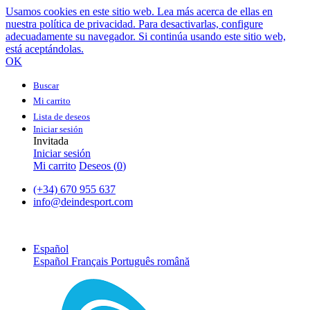
Usamos cookies en este sitio web. Lea más acerca de ellas en
nuestra política de privacidad. Para desactivarlas, configure
adecuadamente su navegador. Si continúa usando este sitio web,
está aceptándolas.
OK
Buscar
Mi carrito
Lista de deseos
Iniciar sesión
Invitada
Iniciar sesión
Mi carrito
Deseos (
0
)
(+34) 670 955 637
info@deindesport.com
Español
Español
Français
Português
română