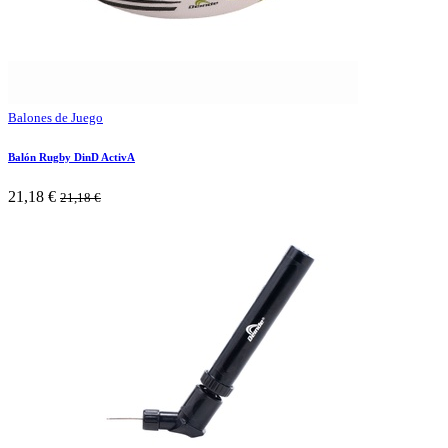
Balones de Juego
Balón Rugby DinD ActivA
21,18
€
21,18
€