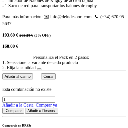
- 1 Inflador de Balones de Rugby de acción rápida
- 1 Saco de red para transportar tus balones de rugby
Para más información: ✉️ info@deindesport.com | 📞 (+34) 670 95
5637.
193,60
€
203,28
€
(5% OFF)
168,00
€
Personaliza el Pack en 2 pasos:
1. Seleccione la variante de cada producto
2. Elija la cantidad
Añadir al carrito
Cerrar
Esta combinación no existe.
Añadir a la Cesta
Comprar ya
Comparar
Añadir a Deseos
Compartir en RRSS: