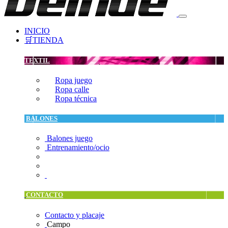
INICIO
🛒TIENDA
TEXTIL
Ropa juego
Ropa calle
Ropa técnica
BALONES
Balones juego
Entrenamiento/ocio
CONTACTO
Contacto y placaje
Campo