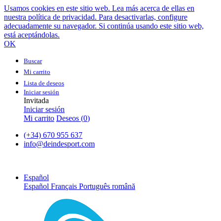
Usamos cookies en este sitio web. Lea más acerca de ellas en
nuestra política de privacidad. Para desactivarlas, configure
adecuadamente su navegador. Si continúa usando este sitio web,
está aceptándolas.
OK
Buscar
Mi carrito
Lista de deseos
Iniciar sesión
Invitada
Iniciar sesión
Mi carrito
Deseos (
0
)
(+34) 670 955 637
info@deindesport.com
Español
Español
Français
Português
română