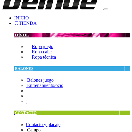
INICIO
🛒TIENDA
TEXTIL
Ropa juego
Ropa calle
Ropa técnica
BALONES
Balones juego
Entrenamiento/ocio
CONTACTO
Contacto y placaje
Campo