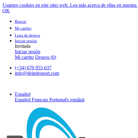
Usamos cookies en este sitio web. Lea más acerca de ellas en nuestra 
OK
Buscar
Mi carrito
Lista de deseos
Iniciar sesión
Invitada
Iniciar sesión
Mi carrito
Deseos (
0
)
(+34) 670 955 637
info@deindesport.com
Español
Español
Français
Português
română