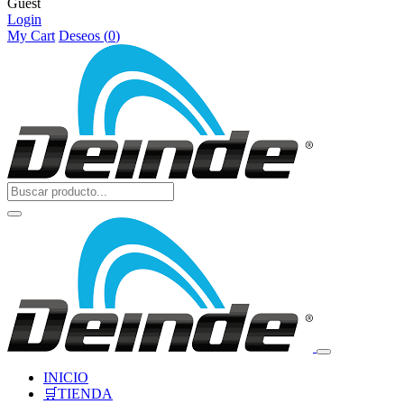
Guest
Login
My Cart
Deseos (
0
)
INICIO
🛒TIENDA