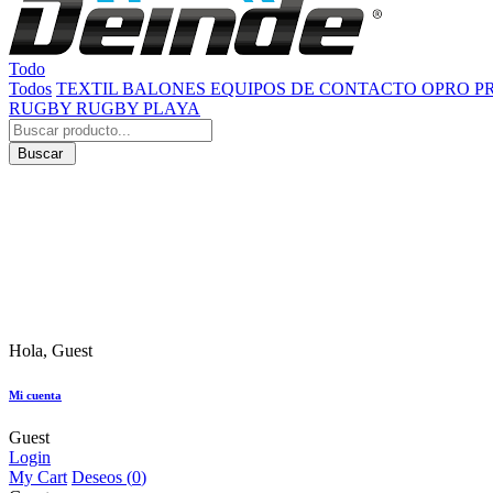
Todo
Todos
TEXTIL
BALONES
EQUIPOS DE CONTACTO
OPRO
P
RUGBY
RUGBY PLAYA
Buscar
Hola, Guest
Mi cuenta
Guest
Login
My Cart
Deseos (
0
)