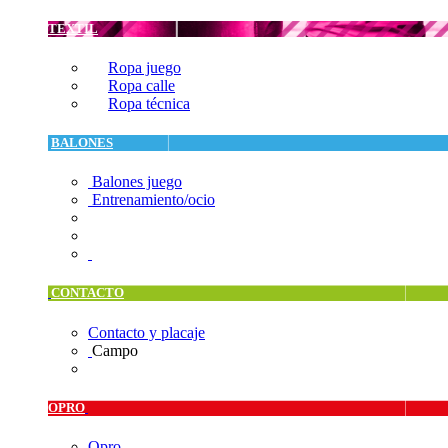
TEXTIL
Ropa juego
Ropa calle
Ropa técnica
BALONES
Balones juego
Entrenamiento/ocio
CONTACTO
Contacto y placaje
Campo
OPRO
Opro