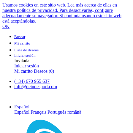
Usamos cookies en este sitio web. Lea más acerca de ellas en
nuestra política de privacidad. Para desactivarlas, configure
adecuadamente su navegador. Si continúa usando este sitio web,
está aceptándolas.
OK
Buscar
Mi carrito
Lista de deseos
Iniciar sesión
Invitada
Iniciar sesión
Mi carrito
Deseos (
0
)
(+34) 670 955 637
info@deindesport.com
Español
Español
Français
Português
română