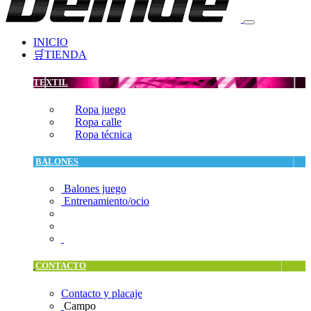
INICIO
🛒TIENDA
TEXTIL
Ropa juego
Ropa calle
Ropa técnica
BALONES
Balones juego
Entrenamiento/ocio
CONTACTO
Contacto y placaje
Campo