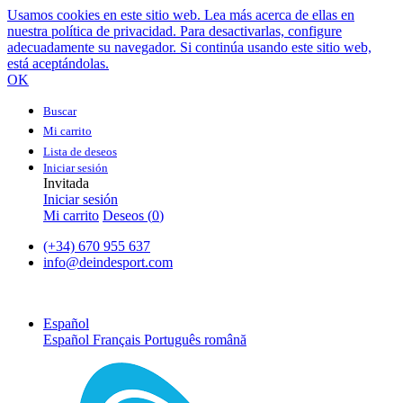
Usamos cookies en este sitio web. Lea más acerca de ellas en
nuestra política de privacidad. Para desactivarlas, configure
adecuadamente su navegador. Si continúa usando este sitio web,
está aceptándolas.
OK
Buscar
Mi carrito
Lista de deseos
Iniciar sesión
Invitada
Iniciar sesión
Mi carrito
Deseos (
0
)
(+34) 670 955 637
info@deindesport.com
Español
Español
Français
Português
română