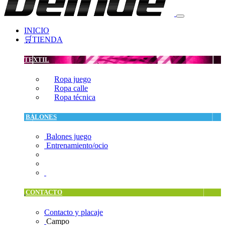
INICIO
🛒TIENDA
TEXTIL
Ropa juego
Ropa calle
Ropa técnica
BALONES
Balones juego
Entrenamiento/ocio
CONTACTO
Contacto y placaje
Campo