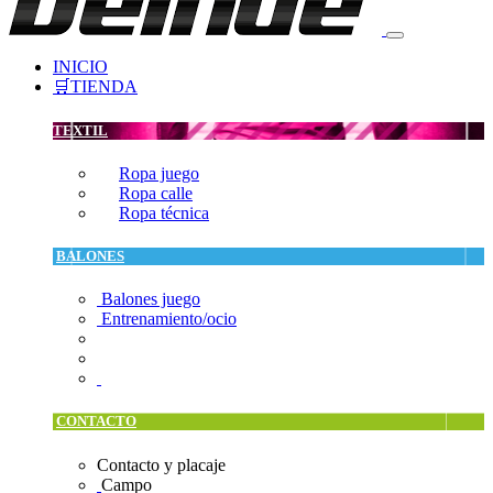
INICIO
🛒TIENDA
TEXTIL
Ropa juego
Ropa calle
Ropa técnica
BALONES
Balones juego
Entrenamiento/ocio
CONTACTO
Contacto y placaje
Campo