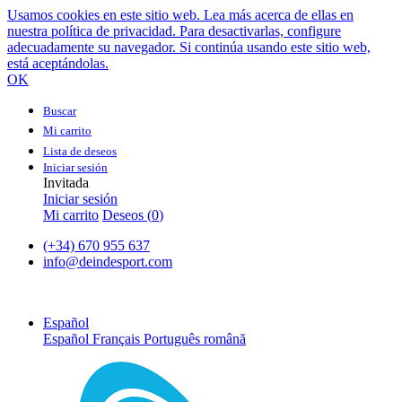
Usamos cookies en este sitio web. Lea más acerca de ellas en
nuestra política de privacidad. Para desactivarlas, configure
adecuadamente su navegador. Si continúa usando este sitio web,
está aceptándolas.
OK
Buscar
Mi carrito
Lista de deseos
Iniciar sesión
Invitada
Iniciar sesión
Mi carrito
Deseos (
0
)
(+34) 670 955 637
info@deindesport.com
Español
Español
Français
Português
română