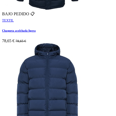
BAJO PEDIDO 📋
TEXTIL
Chaqueta acolchada ligera
78,65
€
78,65
€