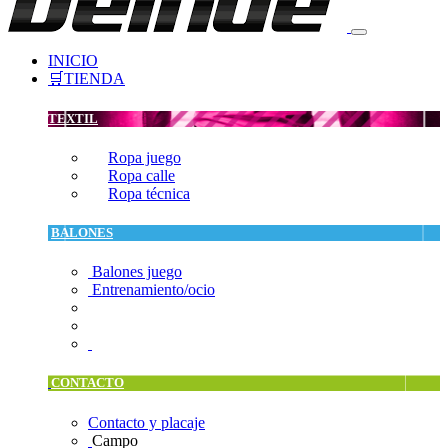
INICIO
🛒TIENDA
TEXTIL
Ropa juego
Ropa calle
Ropa técnica
BALONES
Balones juego
Entrenamiento/ocio
CONTACTO
Contacto y placaje
Campo