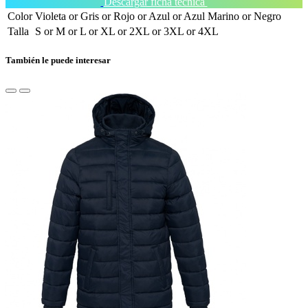
Descargar ficha técnica
Color
Violeta
or
Gris
or
Rojo
or
Azul
or
Azul Marino
or
Negro
Talla
S
or
M
or
L
or
XL
or
2XL
or
3XL
or
4XL
También le puede interesar