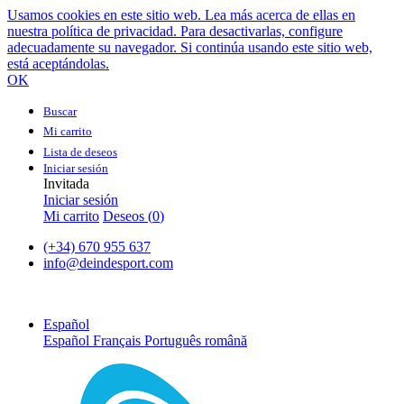
Usamos cookies en este sitio web. Lea más acerca de ellas en
nuestra política de privacidad. Para desactivarlas, configure
adecuadamente su navegador. Si continúa usando este sitio web,
está aceptándolas.
OK
Buscar
Mi carrito
Lista de deseos
Iniciar sesión
Invitada
Iniciar sesión
Mi carrito
Deseos (
0
)
(+34) 670 955 637
info@deindesport.com
Español
Español
Français
Português
română