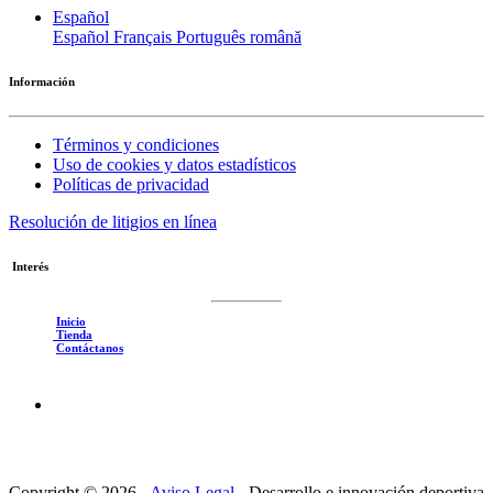
Español
Español
Français
Português
română
Información
Términos y condiciones
Uso de cookies y datos estadísticos
Políticas de privacidad
Resolución de litigios en línea
Interés
Inicio
Tienda
Contáctanos
Copyright © 2026 -
Aviso Legal
-
Desarrollo e innovación deportiva