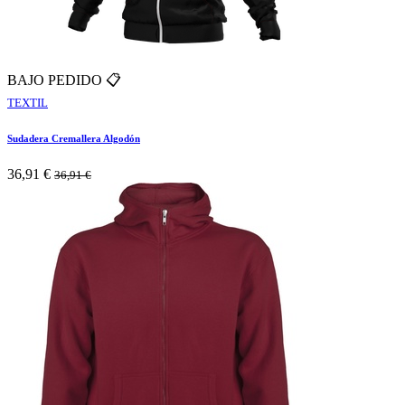
BAJO PEDIDO 📋
TEXTIL
Sudadera Cremallera Algodón
36,91
€
36,91
€