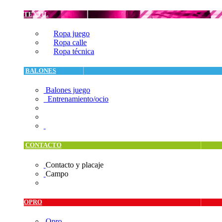
TEXTIL
Ropa juego
Ropa calle
Ropa técnica
BALONES
Balones juego
Entrenamiento/ocio
CONTACTO
Contacto y placaje
Campo
OPRO
Opro