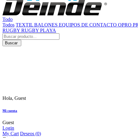
Todo
Todos
TEXTIL
BALONES
EQUIPOS DE CONTACTO
OPRO
P
RUGBY
RUGBY PLAYA
Buscar
Hola, Guest
Mi cuenta
Guest
Login
My Cart
Deseos (
0
)