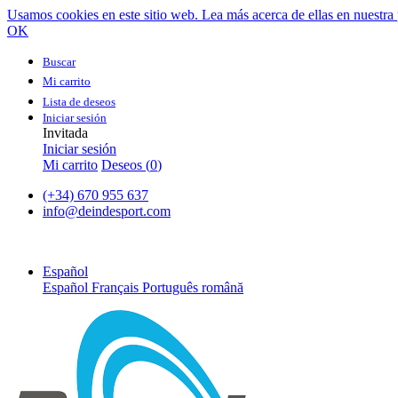
Usamos cookies en este sitio web. Lea más acerca de ellas en nuestra 
OK
Buscar
Mi carrito
Lista de deseos
Iniciar sesión
Invitada
Iniciar sesión
Mi carrito
Deseos (
0
)
(+34) 670 955 637
info@deindesport.com
Español
Español
Français
Português
română