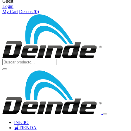
Guest
Login
My Cart
Deseos (
0
)
INICIO
🛒TIENDA