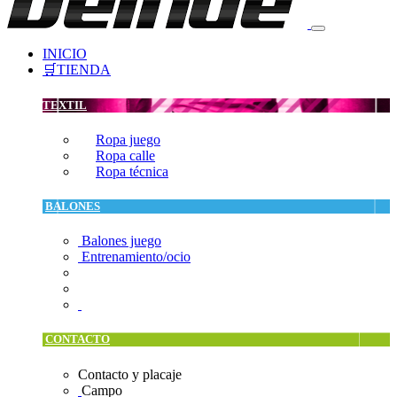
INICIO
🛒TIENDA
TEXTIL
Ropa juego
Ropa calle
Ropa técnica
BALONES
Balones juego
Entrenamiento/ocio
CONTACTO
Contacto y placaje
Campo