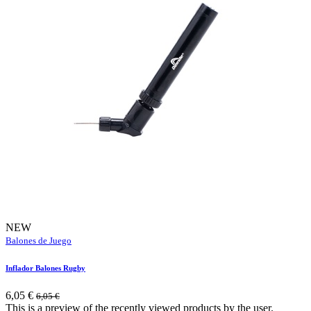
NEW
Balones de Juego
Inflador Balones Rugby
6,05
€
6,05
€
This is a preview of the recently viewed products by the user.