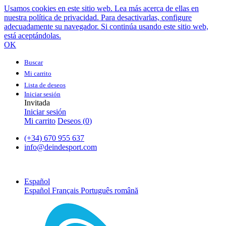
Usamos cookies en este sitio web. Lea más acerca de ellas en
nuestra política de privacidad. Para desactivarlas, configure
adecuadamente su navegador. Si continúa usando este sitio web,
está aceptándolas.
OK
Buscar
Mi carrito
Lista de deseos
Iniciar sesión
Invitada
Iniciar sesión
Mi carrito
Deseos (
0
)
(+34) 670 955 637
info@deindesport.com
Español
Español
Français
Português
română