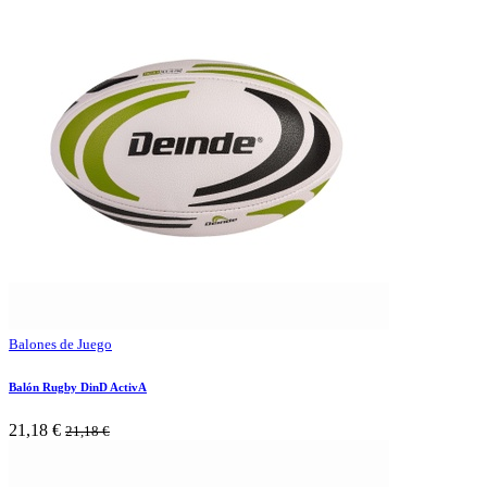
Balones de Juego
Balón Rugby DinD ActivA
21,18
€
21,18
€