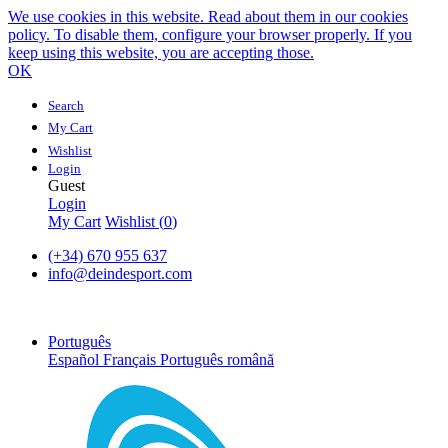
We use cookies in this website. Read about them in our cookies
policy. To disable them, configure your browser properly. If you
keep using this website, you are accepting those.
OK
Search
My Cart
Wishlist
Login
Guest
Login
My Cart
Wishlist (
0
)
(+34) 670 955 637
info@deindesport.com
Português
Español
Français
Português
română