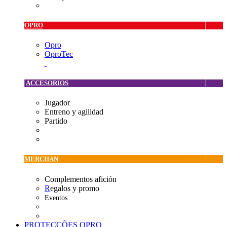
OPRO
Opro
OproTec
ACCESORIOS
Jugador
Entreno y agilidad
Partido
MERCHAN
Complementos afición
R
egalos y promo
Eventos
PROTECÇÕES OPRO