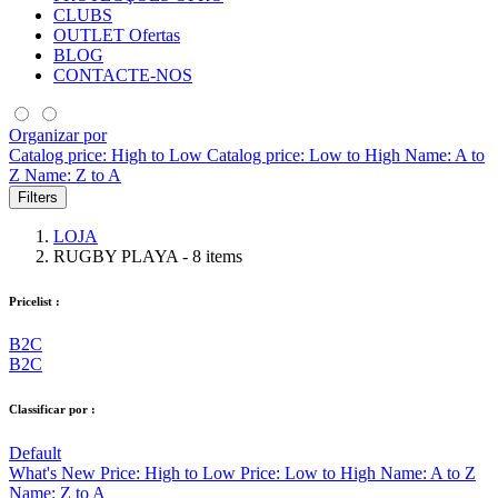
CLUBS
OUTLET
Ofertas
BLOG
CONTACTE-NOS
Organizar por
Catalog price: High to Low
Catalog price: Low to High
Name: A to
Z
Name: Z to A
Filters
LOJA
RUGBY PLAYA
- 8 items
Pricelist :
B2C
B2C
Classificar por :
Default
What's New
Price: High to Low
Price: Low to High
Name: A to Z
Name: Z to A