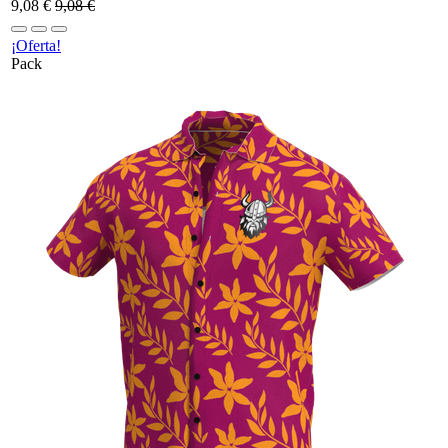
9,08
€
9,08
€
¡Oferta!
Pack