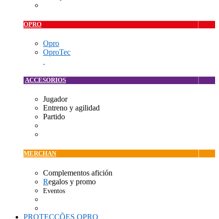
OPRO
Opro
OproTec
ACCESORIOS
Jugador
Entreno y agilidad
Partido
MERCHAN
Complementos afición
R
egalos y promo
Eventos
PROTECÇÕES OPRO