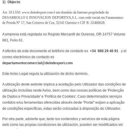
1)
Objecto
Art. 10 LSSI: www.deindesport.com é um domínio da Internet propriedade da
DESARROLLO E INNOVACION DEPORTIVA,S.L. com sede social em Faramontaos
de Pereda Nº 17, San Cristovo de Cea, 32141 Ourense e CIF B -32460628.
A empresa está registada no Registo Mercantil de Ourense, OR-14757 Volume
861, Folio 61.
A efectos de este documento el teléfono de contacto es
+34
988 29 46 91
y el
correo electrónico de contacto es
departamentocomercial@deindesport.com
Este Aviso Legal regula la utilización de dicho dominio.
A utilização deste website implica a aceitação pelo Utilizador das condições de
utilização incluídas neste Aviso, bem como das nossas políticas de 'Protecção
de Dados e Privacidade' e 'Política de Cookies'. Caso determinados serviços
contidos e/ou ferramentas oferecidas através deste "Portal" exijam a aplicação
de condições específicas, estas serão colocadas à disposição do Utilizador.
Por otra parte, advierte que, tanto los contenidos y servicios de esta página
web como las propias condiciones de utilización, pueden ser modificados sin