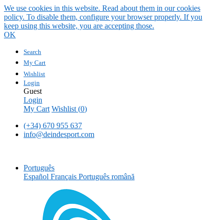
We use cookies in this website. Read about them in our cookies
policy. To disable them, configure your browser properly. If you
keep using this website, you are accepting those.
OK
Search
My Cart
Wishlist
Login
Guest
Login
My Cart
Wishlist (
0
)
(+34) 670 955 637
info@deindesport.com
Português
Español
Français
Português
română