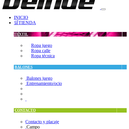
INICIO
🛒TIENDA
TEXTIL
Ropa juego
Ropa calle
Ropa técnica
BALONES
Balones juego
Entrenamiento/ocio
CONTACTO
Contacto y placaje
Campo