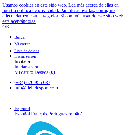
Usamos cookies en este sitio web. Lea más acerca de ellas en
nuestra política de privacidad. Para desactivarlas, configure
adecuadamente su navegador. Si continúa usando este sitio web,
está aceptándolas.
OK
Buscar
Mi carrito
Lista de deseos
Iniciar sesión
Invitada
Iniciar sesión
Mi carrito
Deseos (
0
)
(+34) 670 955 637
info@deindesport.com
Español
Español
Français
Português
română