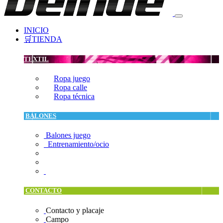
INICIO
🛒TIENDA
TEXTIL
Ropa juego
Ropa calle
Ropa técnica
BALONES
Balones juego
Entrenamiento/ocio
CONTACTO
Contacto y placaje
Campo