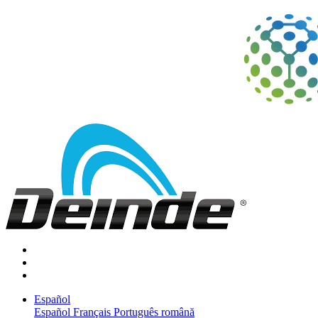
Español
Español
Français
Português
română