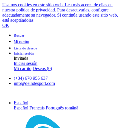
Usamos cookies en este sitio web. Lea más acerca de ellas en
nuestra política de privacidad. Para desactivarlas, configure
adecuadamente su navegador. Si continúa usando este sitio web,
está aceptándolas.
OK
Buscar
Mi carrito
Lista de deseos
Iniciar sesión
Invitada
Iniciar sesión
Mi carrito
Deseos (
0
)
(+34) 670 955 637
info@deindesport.com
Español
Español
Français
Português
română