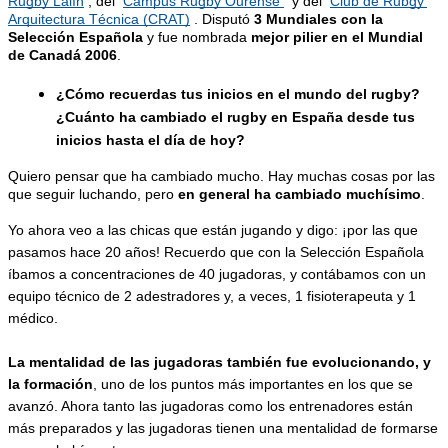
Rugby Lalín
, del 
Campus Rugby Ourense 
 y del 
Club de Rubgy 
Arquitectura Técnica (CRAT)
. Disputó 
3 Mundiales con la 
Selección Española
 y fue nombrada 
mejor pilier en el Mundial 
de Canadá 2006
.
¿Cómo recuerdas tus inicios en el mundo del rugby? 
¿Cuánto ha cambiado el rugby en España desde tus 
inicios hasta el día de hoy?
Quiero pensar que ha cambiado mucho. Hay muchas cosas por las 
que seguir luchando, pero 
en general ha cambiado muchísimo
.
Yo ahora veo a las chicas que están jugando y digo: ¡por las que 
pasamos hace 20 años! Recuerdo que con la Selección Española 
íbamos a concentraciones de 40 jugadoras, y contábamos con un 
equipo técnico de 2 adestradores y, a veces, 1 fisioterapeuta y 1 
médico.
La mentalidad de las jugadoras también fue evolucionando, y 
la formación
, uno de los puntos más importantes en los que se 
avanzó. Ahora tanto las jugadoras como los entrenadores están 
más preparados y las jugadoras tienen una mentalidad de formarse 