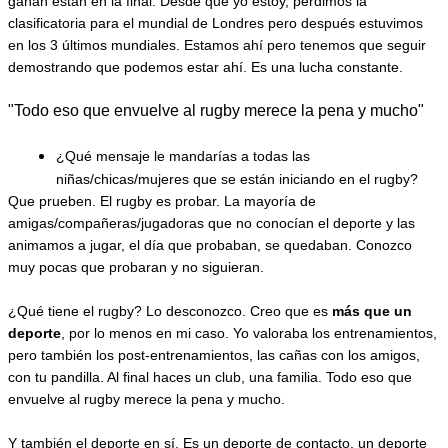
ganan están en la final. Desde que yo estoy, perdimos la 
clasificatoria para el mundial de Londres pero después estuvimos 
en los 3 últimos mundiales. Estamos ahí pero tenemos que seguir 
demostrando que podemos estar ahí. Es una lucha constante.
"
Todo eso que envuelve al rugby merece la pena y mucho
"
¿Qué mensaje le mandarías a todas las 
niñas/chicas/mujeres que se están iniciando en el rugby? 
Que prueben. El rugby es probar. La mayoría de 
amigas/compañeras/jugadoras que no conocían el deporte y las 
animamos a jugar, el día que probaban, se quedaban. Conozco 
muy pocas que probaran y no siguieran.
¿Qué tiene el rugby? Lo desconozco. Creo que es 
más que un 
deporte
, por lo menos en mi caso. Yo valoraba los entrenamientos, 
pero también los post-entrenamientos, las cañas con los amigos, 
con tu pandilla. Al final haces un club, una familia. 
Todo eso que 
envuelve al rugby merece la pena y mucho
.
Y también el deporte en sí. Es un deporte de contacto, un deporte 