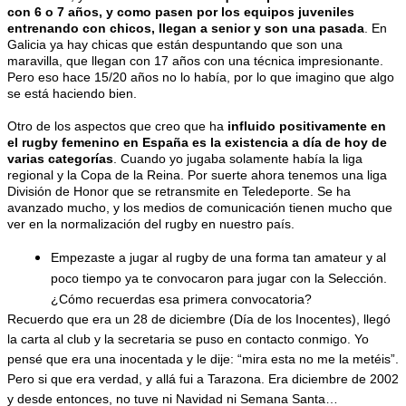
con 6 o 7 años, y como pasen por los equipos juveniles 
entrenando con chicos, llegan a senior y son una pasada
. En 
Galicia ya hay chicas que están despuntando que son una 
maravilla, que llegan con 17 años con una técnica impresionante. 
Pero eso hace 15/20 años no lo había, por lo que imagino que algo 
se está haciendo bien.
Otro de los aspectos que creo que ha 
influido positivamente en 
el rugby femenino en España es la existencia a día de hoy de 
varias categorías
. Cuando yo jugaba solamente había la liga 
regional y la Copa de la Reina. Por suerte ahora tenemos una liga 
División de Honor que se retransmite en Teledeporte. Se ha 
avanzado mucho, y los medios de comunicación tienen mucho que 
ver en la normalización del rugby en nuestro país.
Empezaste a jugar al rugby de una forma tan amateur y al 
poco tiempo ya te convocaron para jugar con la Selección. 
¿Cómo recuerdas esa primera convocatoria?
Recuerdo que era un 28 de diciembre (Día de los Inocentes), llegó 
la carta al club y la secretaria se puso en contacto conmigo. Yo 
pensé que era una inocentada y le dije: “mira esta no me la metéis”. 
Pero si que era verdad, y allá fui a Tarazona. Era diciembre de 2002 
y desde entonces, no tuve ni Navidad ni Semana Santa…