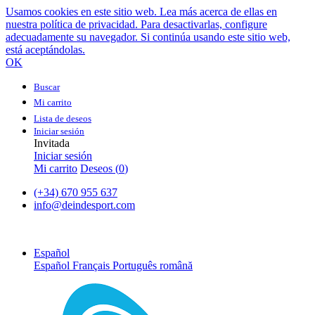
Usamos cookies en este sitio web. Lea más acerca de ellas en
nuestra política de privacidad. Para desactivarlas, configure
adecuadamente su navegador. Si continúa usando este sitio web,
está aceptándolas.
OK
Buscar
Mi carrito
Lista de deseos
Iniciar sesión
Invitada
Iniciar sesión
Mi carrito
Deseos (
0
)
(+34) 670 955 637
info@deindesport.com
Español
Español
Français
Português
română