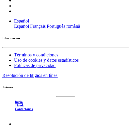
Español
Español
Français
Português
română
Información
Términos y condiciones
Uso de cookies y datos estadísticos
Políticas de privacidad
Resolución de litigios en línea
Interés
Inicio
Tienda
Contáctanos