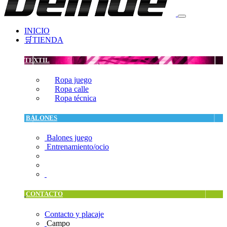
INICIO
🛒TIENDA
TEXTIL
Ropa juego
Ropa calle
Ropa técnica
BALONES
Balones juego
Entrenamiento/ocio
CONTACTO
Contacto y placaje
Campo