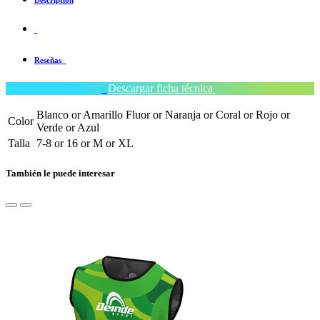
Description
Reseñas
Descargar ficha técnica
Blanco
or
Amarillo Fluor
or
Naranja
or
Coral
or
Rojo
or
Color
Verde
or
Azul
Talla
7-8
or
16
or
M
or
XL
También le puede interesar