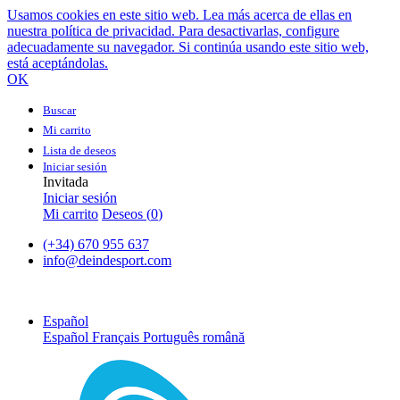
Usamos cookies en este sitio web. Lea más acerca de ellas en
nuestra política de privacidad. Para desactivarlas, configure
adecuadamente su navegador. Si continúa usando este sitio web,
está aceptándolas.
OK
Buscar
Mi carrito
Lista de deseos
Iniciar sesión
Invitada
Iniciar sesión
Mi carrito
Deseos (
0
)
(+34) 670 955 637
info@deindesport.com
Español
Español
Français
Português
română