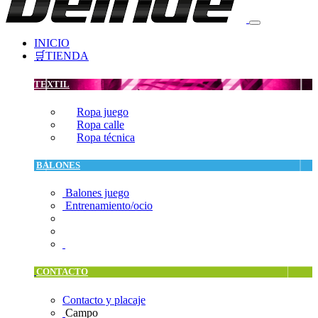
INICIO
🛒TIENDA
TEXTIL
Ropa juego
Ropa calle
Ropa técnica
BALONES
Balones juego
Entrenamiento/ocio
CONTACTO
Contacto y placaje
Campo