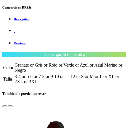
Compartir en RRSS:
Description
Reseñas
Descargar ficha técnica
Granate
or
Gris
or
Rojo
or
Verde
or
Azul
or
Azul Marino
or
Color
Negro
3-4
or
5-6
or
7-8
or
9-10
or
11-12
or
S
or
M
or
L
or
XL
or
Talla
2XL
or
3XL
También le puede interesar