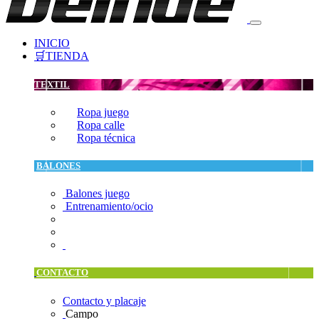
INICIO
🛒TIENDA
TEXTIL
Ropa juego
Ropa calle
Ropa técnica
BALONES
Balones juego
Entrenamiento/ocio
CONTACTO
Contacto y placaje
Campo