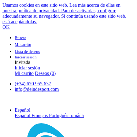
Usamos cookies en este sitio web. Lea más acerca de ellas en
nuestra política de privacidad. Para desactivarlas, configure
adecuadamente su navegador. Si continúa usando este sitio web,
está aceptándolas.
OK
Buscar
Mi carrito
Lista de deseos
Iniciar sesión
Invitada
Iniciar sesión
Mi carrito
Deseos (
0
)
(+34) 670 955 637
info@deindesport.com
Español
Español
Français
Português
română