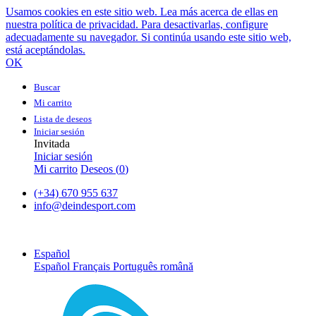
Usamos cookies en este sitio web. Lea más acerca de ellas en
nuestra política de privacidad. Para desactivarlas, configure
adecuadamente su navegador. Si continúa usando este sitio web,
está aceptándolas.
OK
Buscar
Mi carrito
Lista de deseos
Iniciar sesión
Invitada
Iniciar sesión
Mi carrito
Deseos (
0
)
(+34) 670 955 637
info@deindesport.com
Español
Español
Français
Português
română