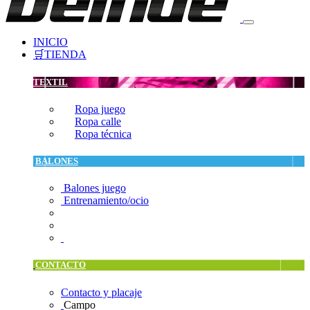
INICIO
🛒TIENDA
TEXTIL
Ropa juego
Ropa calle
Ropa técnica
BALONES
Balones juego
Entrenamiento/ocio
CONTACTO
Contacto y placaje
Campo