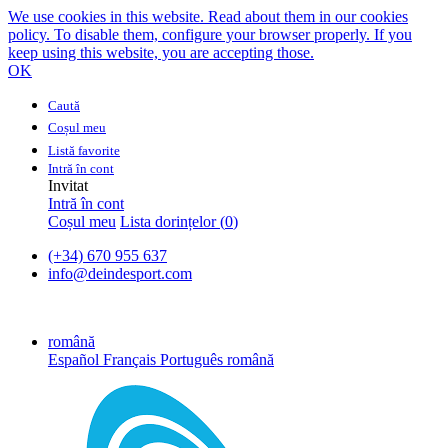
We use cookies in this website. Read about them in our cookies
policy. To disable them, configure your browser properly. If you
keep using this website, you are accepting those.
OK
Caută
Coșul meu
Listă favorite
Intră în cont
Invitat
Intră în cont
Coșul meu
Lista dorințelor (
0
)
(+34) 670 955 637
info@deindesport.com
română
Español
Français
Português
română