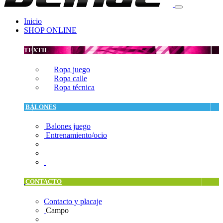
Inicio
SHOP ONLINE
TEXTIL
Ropa juego
Ropa calle
Ropa técnica
BALONES
Balones juego
Entrenamiento/ocio
CONTACTO
Contacto y placaje
Campo