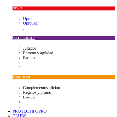
OPRO
Opro
OproTec
ACCESORIOS
Jugador
Entreno y agilidad
Partido
MERCHAN
Complementos afición
R
egalos y promo
Eventos
PROTECȚII OPRO
CLUBS