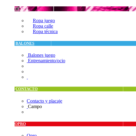
TEXTIL
Ropa juego
Ropa calle
Ropa técnica
BALONES
Balones juego
Entrenamiento/ocio
CONTACTO
Contacto y placaje
Campo
OPRO
Opro