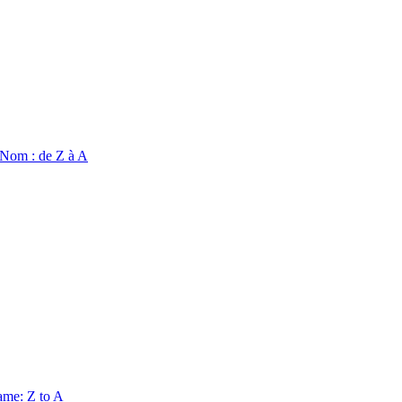
Nom : de Z à A
me: Z to A