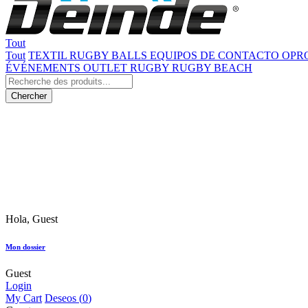
Tout
Tout
TEXTIL
RUGBY BALLS
EQUIPOS DE CONTACTO
OPR
ÉVÉNEMENTS
OUTLET RUGBY
RUGBY BEACH
Chercher
Hola, Guest
Mon dossier
Guest
Login
My Cart
Deseos (
0
)