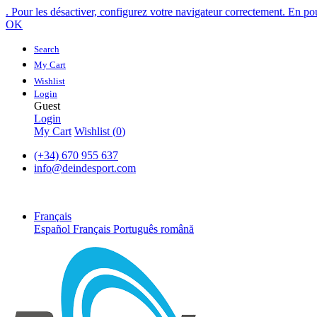
. Pour les désactiver, configurez votre navigateur correctement. En pou
OK
Search
My Cart
Wishlist
Login
Guest
Login
My Cart
Wishlist (
0
)
(+34) 670 955 637
info@deindesport.com
Français
Español
Français
Português
română