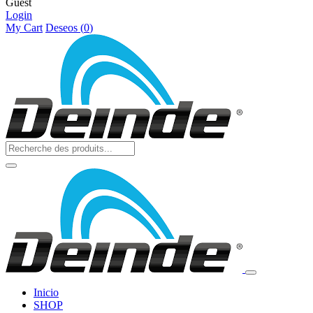
Guest
Login
My Cart
Deseos (
0
)
Inicio
SHOP