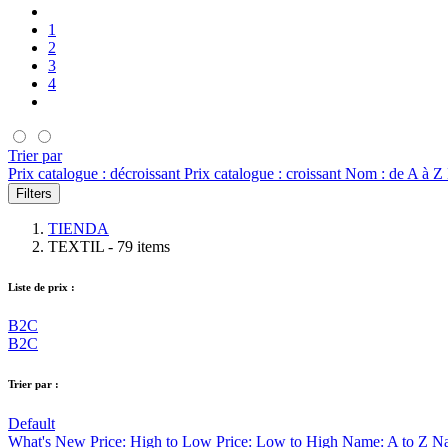
1
2
3
4
Trier par
Prix catalogue : décroissant
Prix catalogue : croissant
Nom : de A à Z
Filters
TIENDA
TEXTIL
- 79 items
Liste de prix :
B2C
B2C
Trier par :
Default
What's New
Price: High to Low
Price: Low to High
Name: A to Z
Na